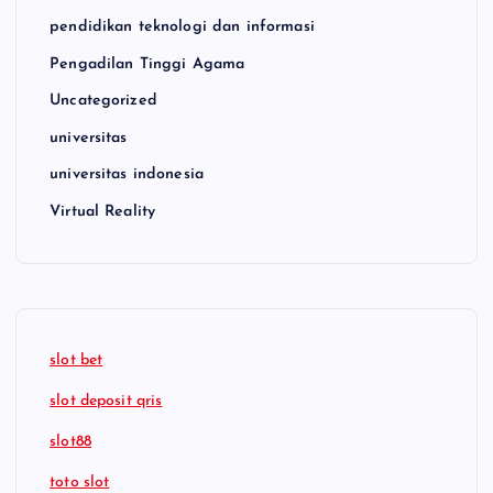
pendidikan teknologi dan informasi
Pengadilan Tinggi Agama
Uncategorized
universitas
universitas indonesia
Virtual Reality
slot bet
slot deposit qris
slot88
toto slot