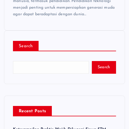
manusia, termasuk pendidikan. Pendidikan teknologi
menjadi penting untuk mempersiapkan generasi muda
agar dapat beradaptasi dengan dunia…
Search
Search
Recent Posts