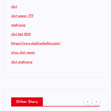
slot
slot gacor 777
mahjong
slot bet 200
https://www.sheltieshelter.com/
situs slot resmi
slot mahjong
Other Story