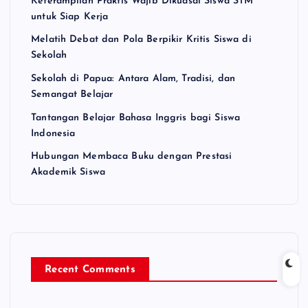
Keterampilan Praktis Wajib Dikuasai Siswa STM
untuk Siap Kerja
Melatih Debat dan Pola Berpikir Kritis Siswa di
Sekolah
Sekolah di Papua: Antara Alam, Tradisi, dan
Semangat Belajar
Tantangan Belajar Bahasa Inggris bagi Siswa
Indonesia
Hubungan Membaca Buku dengan Prestasi
Akademik Siswa
Recent Comments