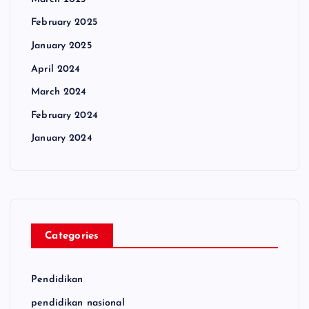
February 2025
January 2025
April 2024
March 2024
February 2024
January 2024
Categories
Pendidikan
pendidikan nasional