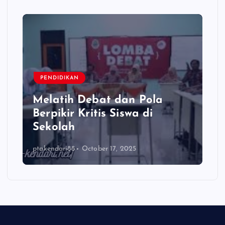
PENDIDIKAN
Melatih Debat dan Pola
Berpikir Kritis Siswa di
Sekolah
ptakendari88
October 17, 2025