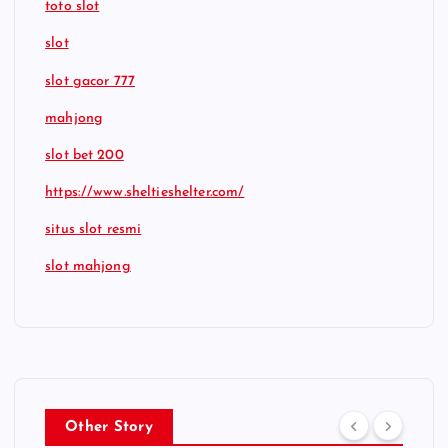
toto slot
slot
slot gacor 777
mahjong
slot bet 200
https://www.sheltieshelter.com/
situs slot resmi
slot mahjong
Other Story