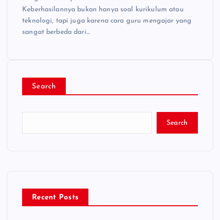
Keberhasilannya bukan hanya soal kurikulum atau
teknologi, tapi juga karena cara guru mengajar yang
sangat berbeda dari…
Search
Search
Recent Posts