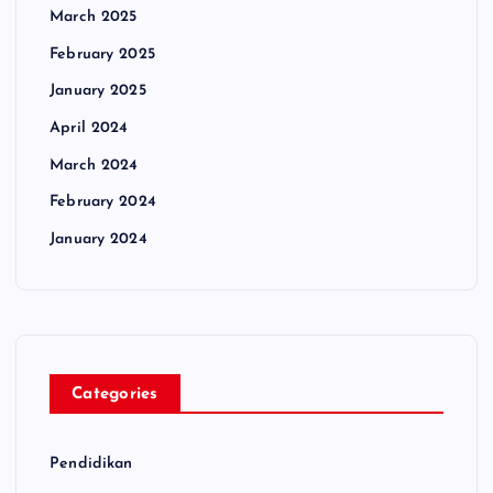
March 2025
February 2025
January 2025
April 2024
March 2024
February 2024
January 2024
Categories
Pendidikan