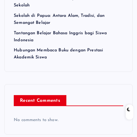
Sekolah
Sekolah di Papua: Antara Alam, Tradisi, dan
Semangat Belajar
Tantangan Belajar Bahasa Inggris bagi Siswa
Indonesia
Hubungan Membaca Buku dengan Prestasi
Akademik Siswa
Recent Comments
No comments to show.