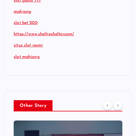
slot gacor 777
mahjong
slot bet 200
https://www.sheltieshelter.com/
situs slot resmi
slot mahjong
Other Story