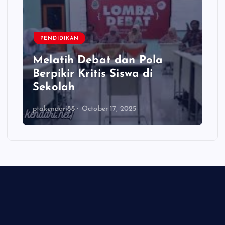
PENDIDIKAN
Melatih Debat dan Pola
Berpikir Kritis Siswa di
Sekolah
ptakendari88
October 17, 2025